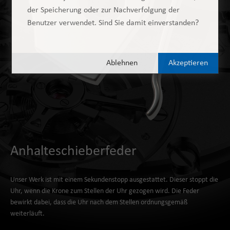
der Speicherung oder zur Nachverfolgung der
Benutzer verwendet. Sind Sie damit einverstanden?
Ablehnen
Akzeptieren
Anhalteschieberfeder
Unser Werk ist mit einem Sekundenstopp ausgestattet. Dieser stoppt die
Uhr, wenn die Krone zum Stellen der Uhr gezogen wird. Die Feder
bewirkt dabei, dass die Uhr nach dem Stellen ordnungsgemäß
weiterläuft.