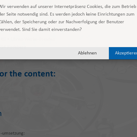
ure
Wir verwenden auf unserer Internetpräsenz Cookies, die zum Betrieb
der Seite notwendig sind. Es werden jedoch keine Einrichtungen zum
Zählen, der Speicherung oder zur Nachverfolgung der Benutzer
e with section 5 TMG
verwendet. Sind Sie damit einverstanden?
 KG • Uhren-Werke-Dresden
1454 Radeberg
Ablehnen
Akzeptiere
or the content:
n
 -umsetzung: