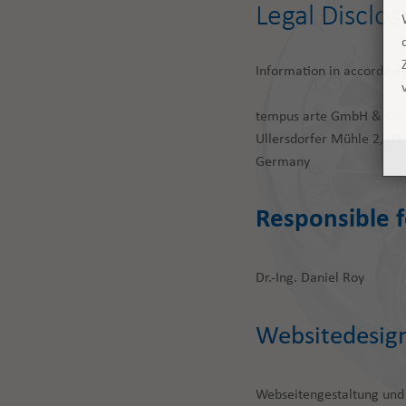
Legal Disclos
Information in accordanc
tempus arte GmbH & Co.
Ullersdorfer Mühle 2, 0
Germany
Responsible f
Dr.-Ing. Daniel Roy
Websitedesig
Webseitengestaltung und